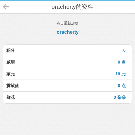
oracherty的资料
点击重新加载
oracherty
积分
0
威望
0 点
家元
19 元
贡献值
0 点
鲜花
0 朵朵